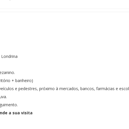
 Londrina
ezanino.
itório + banheiro)
 veículos e pedestres, próximo à mercados, bancos, farmácias e escol
uva.
eguimento.
de a sua visita