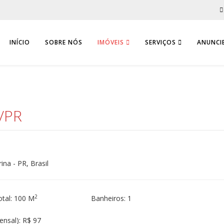
INÍCIO
SOBRE NÓS
IMÓVEIS
SERVIÇOS
ANUNCIE
a/PR
na - PR, Brasil
2
otal: 100 M
Banheiros: 1
ensal): R$ 97