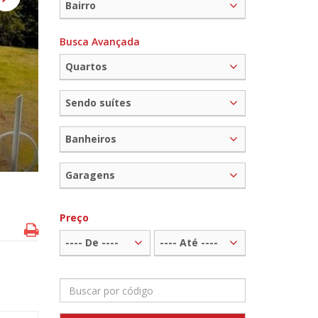
Bairro
Busca Avançada
Quartos
Sendo suítes
Banheiros
Garagens
Preço
---- De ----
---- Até ----