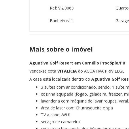
Ref: V.2.0063
Quarto
Banheiros: 1
Garage
Mais sobre o imóvel
Aguativa Golf Resort em Cornélio Procópio/PR
Vende-se cota
VITALÍCIA
do AGUATIVA PRIVILEGE
A casa está localizada dentro do
Aguativa Golf Res
3 suítes com ar condicionado, sendo, 1 suít
cozinha equipada (fogão, geladeira, freezer, mi
lavanderia com máquina de lavar roupas, varal,
área de lazer com Churrasqueira e spa
TV a cabo -Wi fi
serviço de camareira
serviço de transporte dos hóspedes da casa p