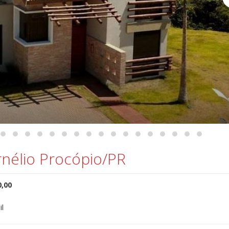
rnélio Procópio/PR
0,00
il