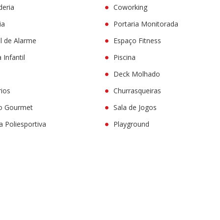
deria
Coworking
ia
Portaria Monitorada
l de Alarme
Espaço Fitness
 Infantil
Piscina
Deck Molhado
rios
Churrasqueiras
o Gourmet
Sala de Jogos
 Poliesportiva
Playground