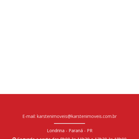
E-mail: karstenimoveis@karstenimoveis.com.br
Londrina - Paraná - PR