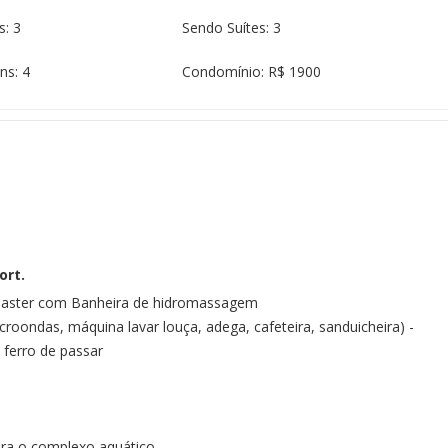
s: 3
Sendo Suítes: 3
ns: 4
Condomínio: R$ 1900
ort.
e master com Banheira de hidromassagem
croondas, máquina lavar louça, adega, cafeteira, sanduicheira) -
 ferro de passar
ara o complexo aquático