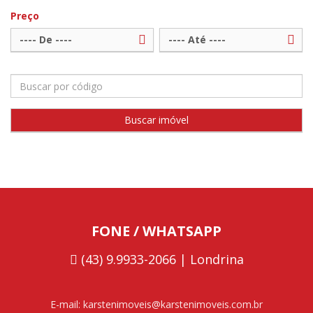
Preço
---- De ----
---- Até ----
FONE / WHATSAPP
(43) 9.9933-2066 | Londrina
E-mail: karstenimoveis@karstenimoveis.com.br