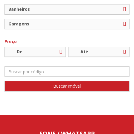
Banheiros
Garagens
Preço
---- De ----
---- Até ----
FONE / WHATSAPP